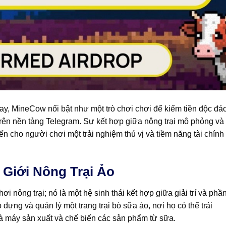
nay, MineCow nổi bật như một trò chơi chơi để kiếm tiền độc đáo
rên nền tảng Telegram. Sự kết hợp giữa nông trại mô phỏng và
 cho người chơi một trải nghiệm thú vị và tiềm năng tài chính
Giới Nông Trại Ảo
i nông trại; nó là một hệ sinh thái kết hợp giữa giải trí và phầ
 dựng và quản lý một trang trại bò sữa ảo, nơi họ có thể trải
hà máy sản xuất và chế biến các sản phẩm từ sữa.