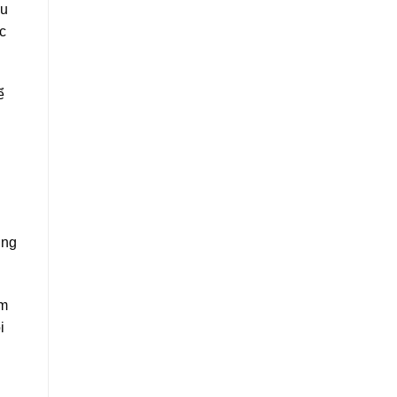
ệu
c
ể
ởng
ểm
i