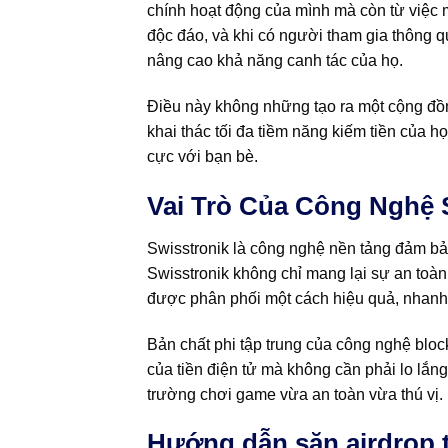
chính hoạt động của mình mà còn từ việc m
độc đáo, và khi có người tham gia thông q
nâng cao khả năng canh tác của họ.
Điều này không những tạo ra một cộng đồn
khai thác tối đa tiềm năng kiếm tiền của h
cực với bạn bè.
Vai Trò Của Công Nghệ 
Swisstronik là công nghệ nền tảng đảm bả
Swisstronik không chỉ mang lại sự an toàn
được phân phối một cách hiệu quả, nhanh
Bản chất phi tập trung của công nghệ bl
của tiền điện tử mà không cần phải lo lắn
trường chơi game vừa an toàn vừa thú vị.
Hướng dẫn săn airdrop