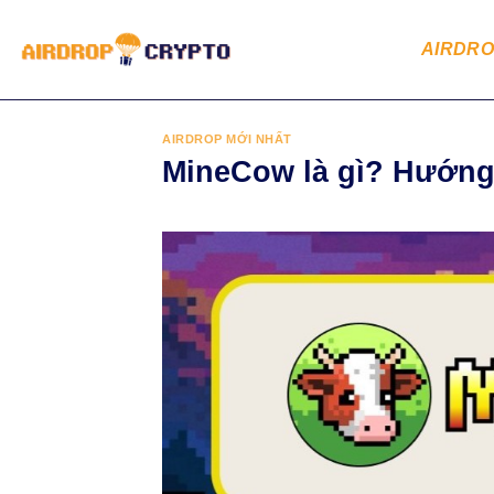
Bỏ
qua
AIRDRO
nội
dung
AIRDROP MỚI NHẤT
MineCow là gì? Hướng