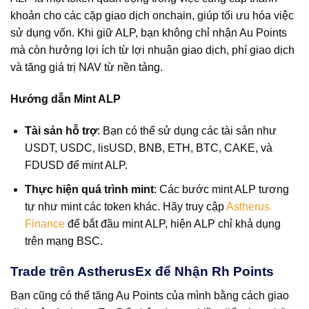
khoản cho các cặp giao dịch onchain, giúp tối ưu hóa việc
sử dụng vốn. Khi giữ ALP, bạn không chỉ nhận Au Points
mà còn hưởng lợi ích từ lợi nhuận giao dịch, phí giao dịch
và tăng giá trị NAV từ nền tảng.
Hướng dẫn Mint ALP
Tài sản hỗ trợ
: Bạn có thể sử dụng các tài sản như
USDT, USDC, lisUSD, BNB, ETH, BTC, CAKE, và
FDUSD để mint ALP.
Thực hiện quá trình mint
: Các bước mint ALP tương
tự như mint các token khác. Hãy truy cập
Astherus
Finance
để bắt đầu mint ALP, hiện ALP chỉ khả dụng
trên mạng BSC.
Trade trên AstherusEx để Nhận Rh Points
Bạn cũng có thể tăng Au Points của mình bằng cách giao