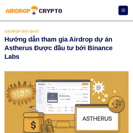
Bỏ
qua
nội
dung
AIRDROP MỚI NHẤT
Hướng dẫn tham gia Airdrop dự án
Astherus Được đầu tư bởi Binance
Labs