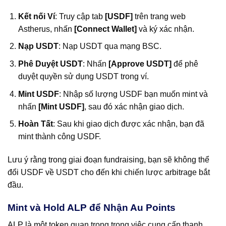
Kết nối Ví
: Truy cập tab
[USDF]
trên trang web
Astherus, nhấn
[Connect Wallet]
và ký xác nhận.
Nạp USDT
: Nạp USDT qua mạng BSC.
Phê Duyệt USDT
: Nhấn
[Approve USDT]
để phê
duyệt quyền sử dụng USDT trong ví.
Mint USDF
: Nhập số lượng USDF bạn muốn mint và
nhấn
[Mint USDF]
, sau đó xác nhận giao dịch.
Hoàn Tất
: Sau khi giao dịch được xác nhận, bạn đã
mint thành công USDF.
Lưu ý rằng trong giai đoạn fundraising, bạn sẽ không thể
đổi USDF về USDT cho đến khi chiến lược arbitrage bắt
đầu.
Mint và Hold ALP để Nhận Au Points
ALP là một token quan trọng trong việc cung cấp thanh