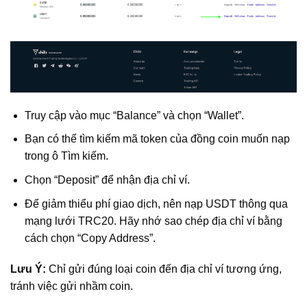
Truy cập vào mục “Balance” và chọn “Wallet”.
Bạn có thể tìm kiếm mã token của đồng coin muốn nạp
trong ô Tìm kiếm.
Chọn “Deposit” để nhận địa chỉ ví.
Để giảm thiểu phí giao dịch, nên nạp USDT thông qua
mạng lưới TRC20. Hãy nhớ sao chép địa chỉ ví bằng
cách chọn “Copy Address”.
Lưu Ý:
Chỉ gửi đúng loại coin đến địa chỉ ví tương ứng,
tránh việc gửi nhầm coin.