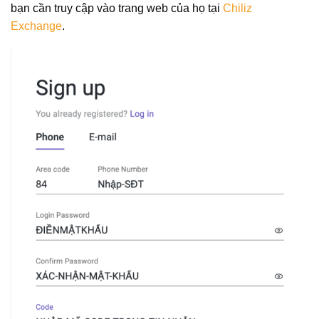
bạn cần truy cập vào trang web của họ tại
Chiliz
Exchange
.